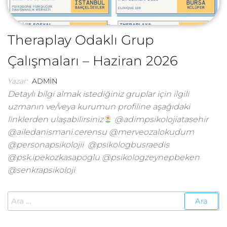
Theraplay Odaklı Grup
Çalışmaları – Haziran 2026
Yazar:
ADMIN
Detaylı bilgi almak istediğiniz gruplar için ilgili
uzmanın ve/veya kurumun profiline aşağıdaki
linklerden ulaşabilirsiniz
@adimpsikolojiatasehir
@ailedanismani.cerensu @merveozalokudum
@personapsikolojii @psikologbusraedis
@psk.ipekozkasapoglu @psikologzeynepbeken
@senkrapsikoloji
Arama: