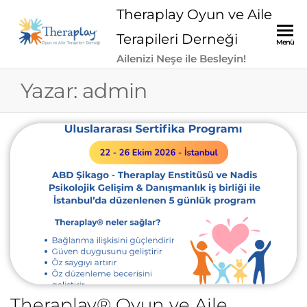
Skip
Theraplay Oyun ve Aile
to
Terapileri Derneği
Menü
the
Ailenizi Neşe ile Besleyin!
content
Yazar:
admin
Theraplay® Oyun ve Aile